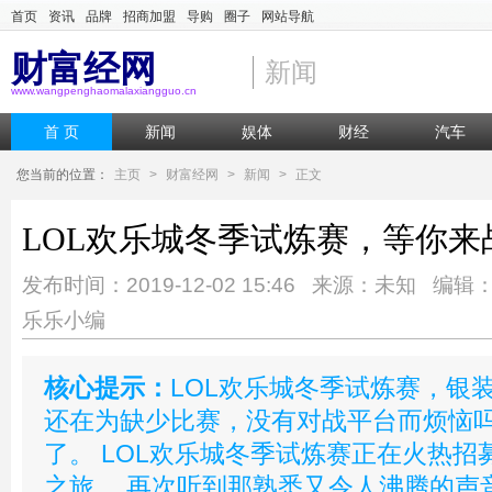
首页
资讯
品牌
招商加盟
导购
圈子
网站导航
财富经网
新闻
www.wangpenghaomalaxiangguo.cn
首 页
新闻
娱体
财经
汽车
您当前的位置：
主页
>
财富经网
>
新闻
>
正文
LOL欢乐城冬季试炼赛，等你来
发布时间：2019-12-02 15:46 来源：未知 编辑
乐乐小编
核心提示：
LOL欢乐城冬季试炼赛，银
还在为缺少比赛，没有对战平台而烦恼吗
了。 LOL欢乐城冬季试炼赛正在火热招募
之旅， 再次听到那熟悉又令人沸腾的声