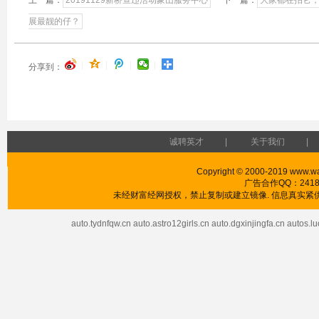
上一篇：
20191129新桥查违活动象山服务中心
下一篇：
大家都在拍它，
展最靓的仔？
|
|
|
|
分享到：
诚聘英才
|
关于我们
|
Copyright © 2000-2019 www.wa
广告合作QQ：241853
未经财富经网授权，禁止复制或建立镜像. 信息真实紧供
auto.tydnfqw.cn
auto.astro12girls.cn
auto.dgxinjingfa.cn
autos.l