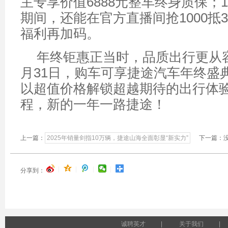
主专享价值6888元整车终身质保；12
期间，还能在官方直播间抢1000抵3
福利再加码。
年终钜惠正当时，品质出行更从容
月31日，购车可享捷途汽车年终盛
以超值价格解锁超越期待的出行体
程，新的一年一路捷途！
上一篇：
2025年销量剑指10万辆，捷途山海全面彰显“新实力”
下一篇：没
|
|
|
|
分享到：
诚聘英才
|
关于我们
|