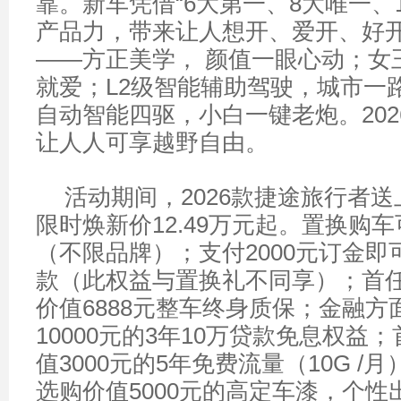
靠。新车凭借“6大第一、8大唯一、
产品力，带来让人想开、爱开、好
——方正美学， 颜值一眼心动；女
就爱；L2级智能辅助驾驶，城市一
自动智能四驱，小白一键老炮。20
让人人可享越野自由。
活动期间，2026款捷途旅行者送
限时焕新价12.49万元起。置换购车可
（不限品牌）；支付2000元订金即可
款（此权益与置换礼不同享）；首
价值6888元整车终身质保；金融方
10000元的3年10万贷款免息权益
值3000元的5年免费流量（10G /
选购价值5000元的高定车漆，个性